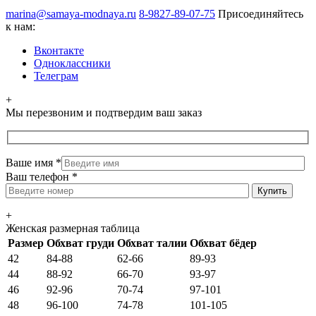
marina@samaya-modnaya.ru
8-9827-89-07-75
Присоединяйтесь
к нам:
Вконтакте
Одноклассники
Телеграм
+
Мы перезвоним и подтвердим ваш заказ
Ваше имя
*
Ваш телефон
*
+
Женская размерная таблица
Размер
Обхват груди
Обхват талии
Обхват бёдер
42
84-88
62-66
89-93
44
88-92
66-70
93-97
46
92-96
70-74
97-101
48
96-100
74-78
101-105