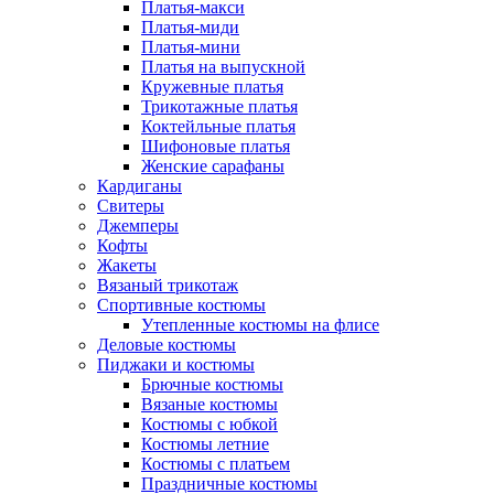
Платья-макси
Платья-миди
Платья-мини
Платья на выпускной
Кружевные платья
Трикотажные платья
Коктейльные платья
Шифоновые платья
Женские сарафаны
Кардиганы
Свитеры
Джемперы
Кофты
Жакеты
Вязаный трикотаж
Спортивные костюмы
Утепленные костюмы на флисе
Деловые костюмы
Пиджаки и костюмы
Брючные костюмы
Вязаные костюмы
Костюмы с юбкой
Костюмы летние
Костюмы с платьем
Праздничные костюмы