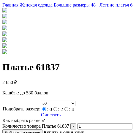
Главная
Женская одежда
Большие размеры 48+
Летние платья 
Платье 61837
2 650
₽
Кешбэк:
до 530 баллов
Подобрать размер:
50
52
54
Очистить
Как выбрать размер?
Количество товара Платье 61837
-
Купить в один клик
Добавить в корзину