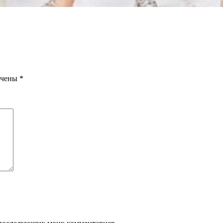
ечены
*