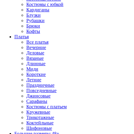
Костюмы с юбкой
Кардиганы
Блузки
Рубашки
Брюки
Кофты
Платья
Все платья
Вечерние
Деловые
Вязаные
Длинные
Миди
Короткие
Летние
Праздничные
Повседневные
Джинсовые
Сарафаны
Костюмы с платьем
Кружевные
Трикотажные
Коктейльные
Шифоновые
Большие размеры 48+