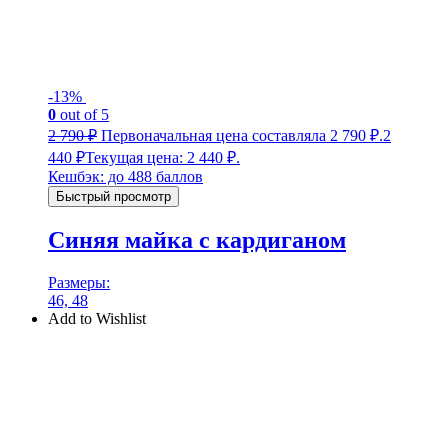
-13%
0
out of 5
2 790
₽
Первоначальная цена составляла 2 790 ₽.
2
440
₽
Текущая цена: 2 440 ₽.
Кешбэк:
до 488 баллов
Быстрый просмотр
Синяя майка с кардиганом
Размеры:
46, 48
Add to Wishlist