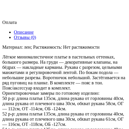
Оплата
Описание
Отзывы (0)
Материал: лен; Растяжимость: Нет растяжимости
Лёгкое минималистичное платье в пастельных оттенках,
большого размера. На груди — декоративные клапаны, на
бёдрах — накладные карманы. Рукава с разрезом, цельными
манжетами и регулировочной лентой. По бокам подола —
небольшие разрезы. Воротничок небольшой. Застёгивается на
ряд пуговиц на планке. В комплекте — пояс в тон.
Пояс/аксессуар входит в комплект.
Ориентировочные замеры по готовому изделию:
50 р-р: длина платья 135см, длина рукава от горловины 40см,
длина рукава от плечевого шва 30см, обхват рукава 58см, ОГ
— 112см, ОТ -114см, ОБ -124см.
52 р-р: длина платья 135см, длина рукава от горловины 40см,
длина рукава от плечевого шва 30см, обхват рукава 61см, ОГ
— 116см, ОТ -118см, ОБ -127см.