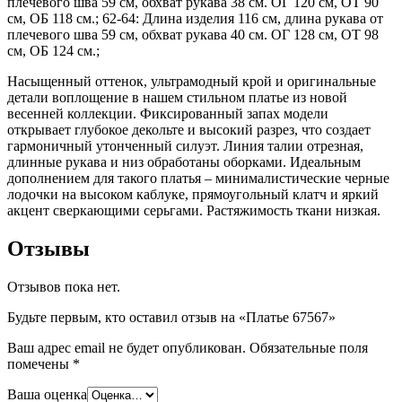
плечевого шва 59 см, обхват рукава 38 см. ОГ 120 см, ОТ 90
см, ОБ 118 см.; 62-64: Длина изделия 116 см, длина рукава от
плечевого шва 59 см, обхват рукава 40 см. ОГ 128 см, ОТ 98
см, ОБ 124 см.;
Насыщенный оттенок, ультрамодный крой и оригинальные
детали воплощение в нашем стильном платье из новой
весенней коллекции. Фиксированный запах модели
открывает глубокое декольте и высокий разрез, что создает
гармоничный утонченный силуэт. Линия талии отрезная,
длинные рукава и низ обработаны оборками. Идеальным
дополнением для такого платья – минималистические черные
лодочки на высоком каблуке, прямоугольный клатч и яркий
акцент сверкающими серьгами. Растяжимость ткани низкая.
Отзывы
Отзывов пока нет.
Будьте первым, кто оставил отзыв на «Платье 67567»
Ваш адрес email не будет опубликован.
Обязательные поля
помечены
*
Ваша оценка