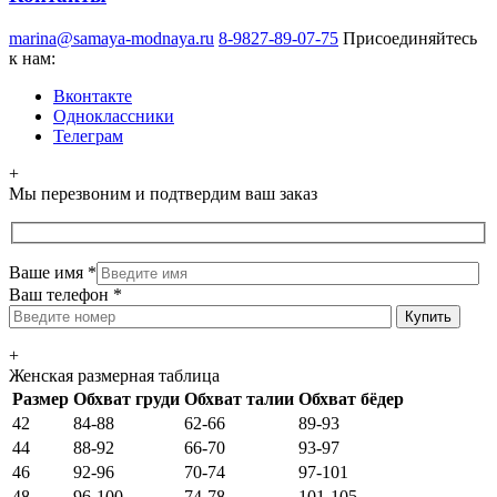
marina@samaya-modnaya.ru
8-9827-89-07-75
Присоединяйтесь
к нам:
Вконтакте
Одноклассники
Телеграм
+
Мы перезвоним и подтвердим ваш заказ
Ваше имя
*
Ваш телефон
*
+
Женская размерная таблица
Размер
Обхват груди
Обхват талии
Обхват бёдер
42
84-88
62-66
89-93
44
88-92
66-70
93-97
46
92-96
70-74
97-101
48
96-100
74-78
101-105