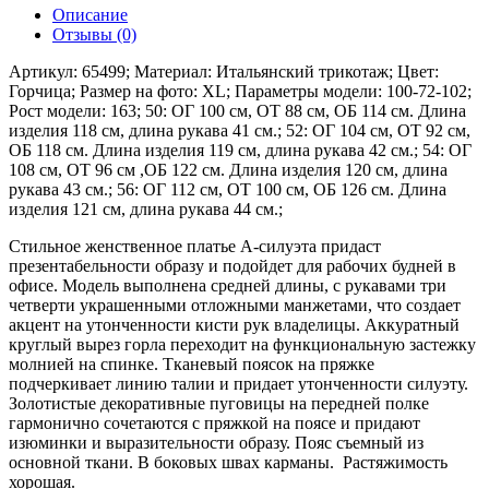
Описание
Отзывы (0)
Артикул: 65499; Материал: Итальянский трикотаж; Цвет:
Горчица; Размер на фото: XL; Параметры модели: 100-72-102;
Рост модели: 163; 50: ОГ 100 см, ОТ 88 см, ОБ 114 см. Длина
изделия 118 см, длина рукава 41 см.; 52: ОГ 104 см, ОТ 92 см,
ОБ 118 см. Длина изделия 119 см, длина рукава 42 см.; 54: ОГ
108 см, ОТ 96 см ,ОБ 122 см. Длина изделия 120 см, длина
рукава 43 см.; 56: ОГ 112 см, ОТ 100 см, ОБ 126 см. Длина
изделия 121 см, длина рукава 44 см.;
Стильное женственное платье А-силуэта придаст
презентабельности образу и подойдет для рабочих будней в
офисе. Модель выполнена средней длины, с рукавами три
четверти украшенными отложными манжетами, что создает
акцент на утонченности кисти рук владелицы. Аккуратный
круглый вырез горла переходит на функциональную застежку
молнией на спинке. Тканевый поясок на пряжке
подчеркивает линию талии и придает утонченности силуэту.
Золотистые декоративные пуговицы на передней полке
гармонично сочетаются с пряжкой на поясе и придают
изюминки и выразительности образу. Пояс съемный из
основной ткани. В боковых швах карманы. Растяжимость
хорошая.