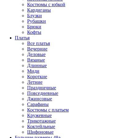
Костюмы с юбкой
Кардиганы
Блузки
Рубашки
Брюки
Кофты
Платья
Все платья
Вечерние
Деловые
Вязаные
Длинные
Миди
Короткие
Летние
Праздничные
Повседневные
Джинсовые
Сарафаны
Костюмы с платьем
Кружевные
Трикотажные
Коктейльные
Шифоновые
Большие размеры 48+