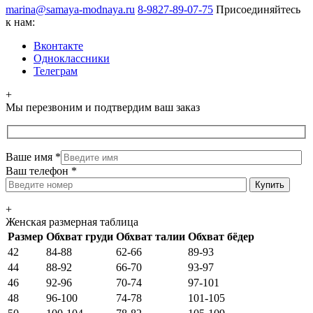
marina@samaya-modnaya.ru
8-9827-89-07-75
Присоединяйтесь
к нам:
Вконтакте
Одноклассники
Телеграм
+
Мы перезвоним и подтвердим ваш заказ
Ваше имя
*
Ваш телефон
*
+
Женская размерная таблица
Размер
Обхват груди
Обхват талии
Обхват бёдер
42
84-88
62-66
89-93
44
88-92
66-70
93-97
46
92-96
70-74
97-101
48
96-100
74-78
101-105