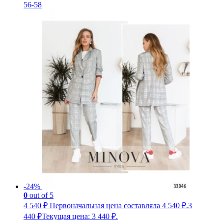
56-58
-24%
0
out of 5
4 540
₽
Первоначальная цена составляла 4 540 ₽.
3
440
₽
Текущая цена: 3 440 ₽.