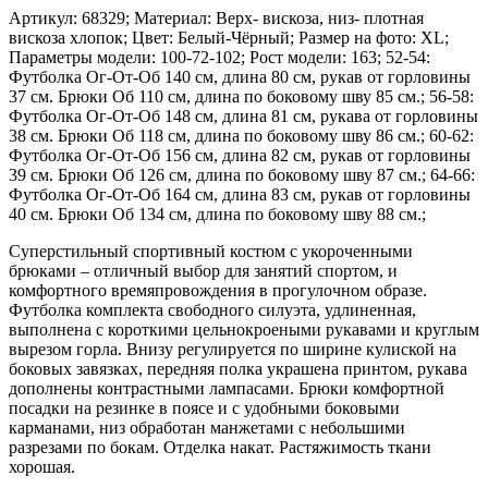
Артикул: 68329; Материал: Верх- вискоза, низ- плотная
вискоза хлопок; Цвет: Белый-Чёрный; Размер на фото: XL;
Параметры модели: 100-72-102; Рост модели: 163; 52-54:
Футболка Ог-От-Об 140 см, длина 80 см, рукав от горловины
37 см. Брюки Об 110 см, длина по боковому шву 85 см.; 56-58:
Футболка Ог-От-Об 148 см, длина 81 см, рукава от горловины
38 см. Брюки Об 118 см, длина по боковому шву 86 см.; 60-62:
Футболка Ог-От-Об 156 см, длина 82 см, рукав от горловины
39 см. Брюки Об 126 см, длина по боковому шву 87 см.; 64-66:
Футболка Ог-От-Об 164 см, длина 83 см, рукав от горловины
40 см. Брюки Об 134 см, длина по боковому шву 88 см.;
Суперстильный спортивный костюм с укороченными
брюками – отличный выбор для занятий спортом, и
комфортного времяпровождения в прогулочном образе.
Футболка комплекта свободного силуэта, удлиненная,
выполнена с короткими цельнокроеными рукавами и круглым
вырезом горла. Внизу регулируется по ширине кулиской на
боковых завязках, передняя полка украшена принтом, рукава
дополнены контрастными лампасами. Брюки комфортной
посадки на резинке в поясе и с удобными боковыми
карманами, низ обработан манжетами с небольшими
разрезами по бокам. Отделка накат. Растяжимость ткани
хорошая.