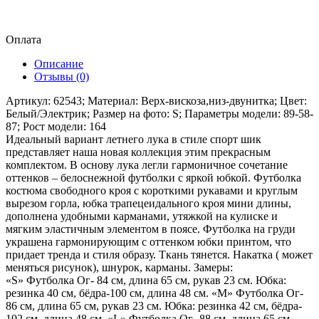
Оплата
Описание
Отзывы (0)
Артикул: 62543; Материал: Верх-вискоза,низ-двунитка; Цвет:
Белый/Электрик; Размер на фото: S; Параметры модели: 89-58-
87; Рост модели: 164
Идеальный вариант летнего лука в стиле спорт шик
представляет наша новая коллекция этим прекрасным
комплектом. В основу лука легли гармоничное сочетание
оттенков – белоснежной футболки с яркой юбкой. Футболка
костюма свободного кроя с короткими рукавами и круглым
вырезом горла, юбка трапецеидального кроя мини длины,
дополнена удобными карманами, утяжкой на кулиске и
мягким эластичным элементом в поясе. Футболка на груди
украшена гармонирующим с оттенком юбки принтом, что
придает тренда и стиля образу. Ткань тянется. Накатка ( может
меняться рисунок), шнурок, карманы. Замеры:
«S» Футболка Ог- 84 см, длина 65 см, рукав 23 см. Юбка:
резинка 40 см, бёдра-100 см, длина 48 см. «М» Футболка Ог-
86 см, длина 65 см, рукав 23 см. Юбка: резинка 42 см, бёдра-
102 см, длина 48 см. «L» Футболка Ог- 88 см, длина 65 см,